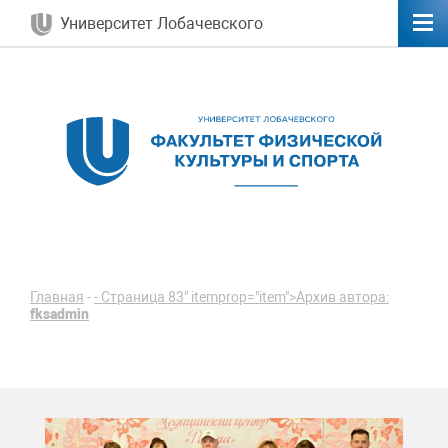
Университет Лобачевского
Главная
-
-
Страница 83" itemprop="item">
Архив автора:
fksadmin