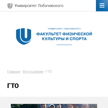
Университет Лобачевского
Главная
-
Фотогалереи
-
ГТО
ГТО