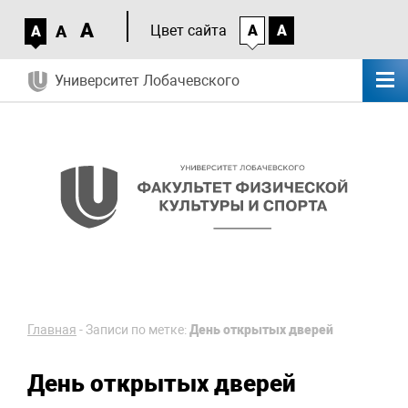
A
A
Цвет сайта
A
A
A
Университет Лобачевского
Главная
-
Записи по метке:
День открытых дверей
День открытых дверей