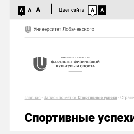
A
A
Цвет сайта
A
A
A
Университет Лобачевского
Главная
-
Записи по метке:
Спортивные успехи
-
Страни
Спортивные успех