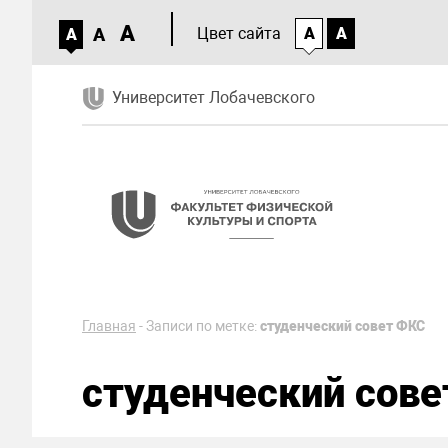
A
A
Цвет сайта
A
A
A
Университет Лобачевского
Главная
-
Записи по метке:
студенческий совет ФКС
студенческий сов