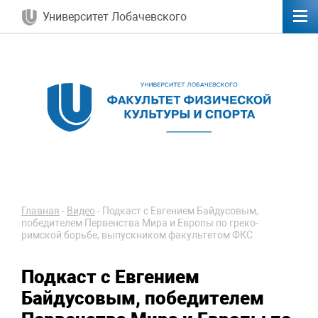
Университет Лобачевского
Главная
-
Видео
-
Подкаст с Евгением Байдусовым,
победителем Первенства Мира и Европы по греко-
римской борьбе, выпускником факультетом ФКС
Подкаст с Евгением
Байдусовым, победителем