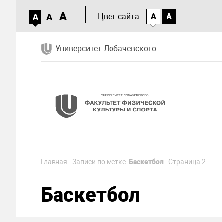
A
A
Цвет сайта
A
A
A
Университет Лобачевского
Главная
-
Записи по метке:
Баскетбол
-
Страница 2
Баскетбол