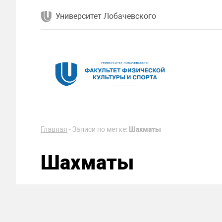
Университет Лобачевского
Главная
-
Записи по метке:
Шахматы
Шахматы