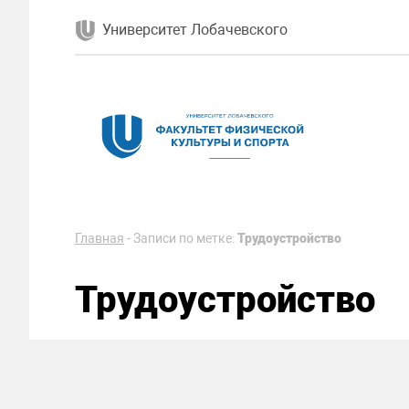
Университет Лобачевского
Главная
-
Записи по метке:
Трудоустройство
Трудоустройство