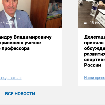
юня 2026
18 июня
андру Владимировичу
Делегац
присвоено ученое
приняла 
е профессора
обсужде
развити
спортив
России
еподаватели
Наши препо
ВСЕ НОВОСТИ