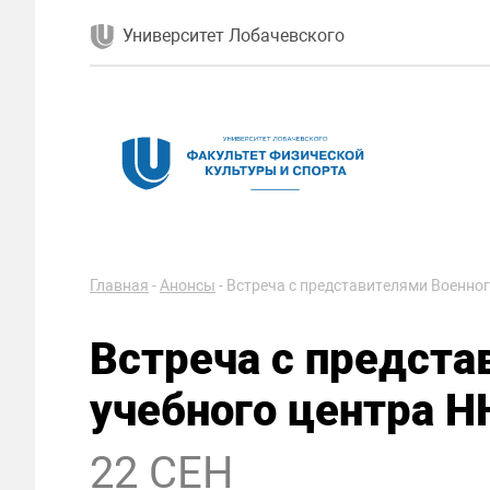
Университет Лобачевского
Главная
-
Анонсы
-
Встреча с представителями Военног
Встреча с предста
учебного центра Н
22 СЕН