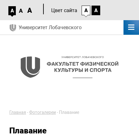
A
A
Цвет сайта
A
A
A
Университет Лобачевского
Главная
-
Фотогалереи
-
Плавание
Плавание