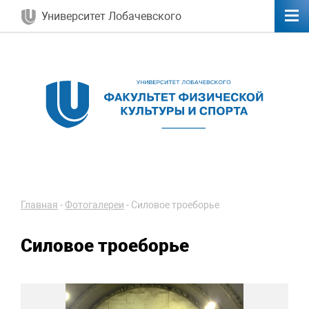
Университет Лобачевского
Главная
-
Фотогалереи
-
Силовое троеборье
Силовое троеборье