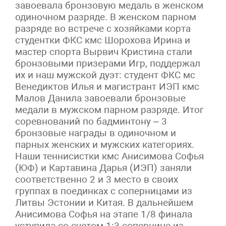
завоевала бронзовую медаль в женском
одиночном разряде. В женском парном
разряде во встрече с хозяйками корта
студентки ФКС кмс Шорохова Ирина и
мастер спорта Вырвич Кристина стали
бронзовыми призерами Игр, поддержал
их и наш мужской дуэт: студент ФКС мс
Венедиктов Илья и магистрант ИЭП кмс
Малов Данила завоевали бронзовые
медали в мужском парном разряде. Итог
соревнований по бадминтону – 3
бронзовые награды в одиночном и
парных женских и мужских категориях.
Наши теннисистки кмс Анисимова Софья
(ЮФ) и Картавина Дарья (ИЭП) заняли
соответственно 2 и 3 место в своих
группах в поединках с соперницами из
Литвы Эстонии и Китая. В дальнейшем
Анисимова Софья на этапе 1/8 финала
уступила со счетом 1:3 сопернице из