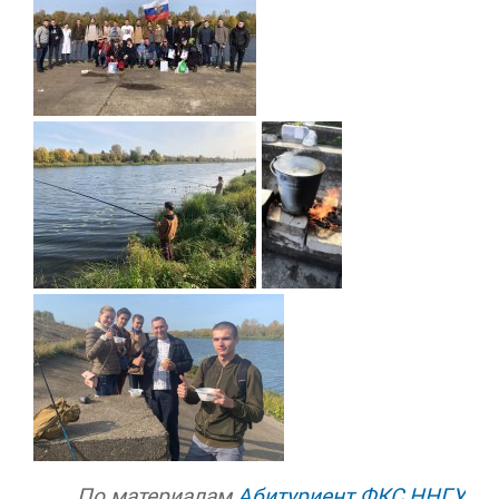
По материалам
Абитуриент ФКС ННГУ