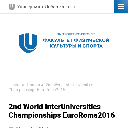
Университет Лобачевского
Главная
-
Новости
-
2nd World InterUniversities
Championships EuroRoma2016
2nd World InterUniversities
Championships EuroRoma2016