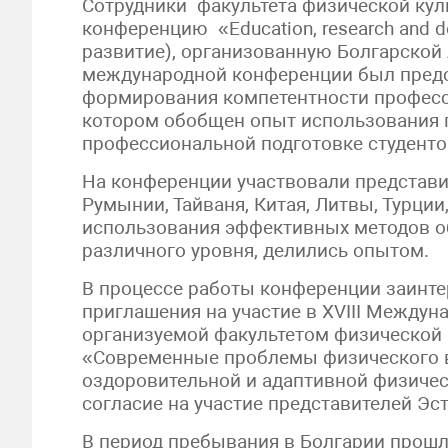
Сотрудники факультета физической ку
конференцию «Education, research and 
развитие), организованную Болгарской А
международной конференции был предс
формирования компетентности професс
котором обобщен опыт использования п
профессиональной подготовке студенто
На конференции участвовали представит
Румынии, Тайваня, Китая, Литвы, Турци
использования эффективных методов о
различного уровня, делились опытом.
В процессе работы конференции заинт
приглашения на участие в ХVIII Междун
организуемой факультетом физической к
«Современные проблемы физического в
оздоровительной и адаптивной физичес
согласие на участие представителей Эс
В период пребывания в Болгарии прошл