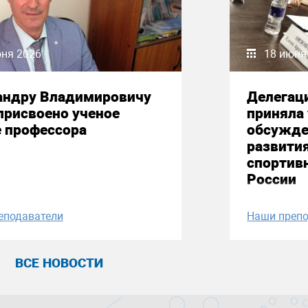
юня 2026
18 июня
андру Владимировичу
Делегац
присвоено ученое
приняла 
е профессора
обсужде
развити
спортив
России
еподаватели
Наши препо
ВСЕ НОВОСТИ