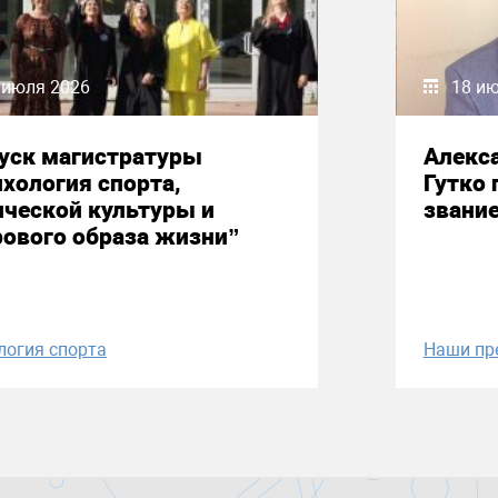
 июля 2026
18 и
уск магистратуры
Алекс
хология спорта,
Гутко 
ческой культуры и
звани
ового образа жизни”
логия спорта
Наши пр