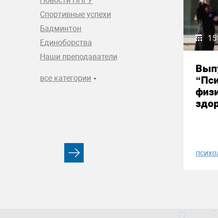
Новости ННГУ
Спортивные успехи
Бадминтон
15
Единоборства
Наши преподаватели
Вып
все категории
“Пси
физи
здор
психо