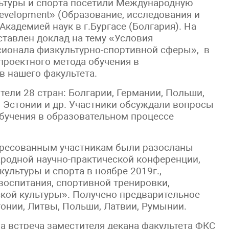
льтуры и спорта посетили Международную
development» (Образование, исследования и
кадемией наук в г.Бургасе (Болгария). На
тавлен доклад на тему «Условия
ионала физкультурно-спортивной сферы», в
роектного метода обучения в
в нашего факультета.
ели 28 стран: Болгарии, Германии, Польши,
и, Эстонии и др. Участники обсуждали вопросы
бучения в образовательном процессе
ересованным участникам были разосланы
ародной научно-практической конференции,
ультуры и спорта в ноябре 2019г.,
оспитания, спортивной тренировки,
кой культуры». Получено предварительное
тонии, Литвы, Польши, Латвии, Румынии.
а встреча заместителя декана факультета ФКС