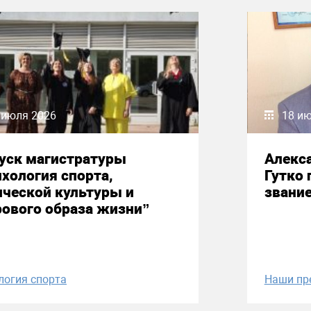
 июля 2026
18 и
уск магистратуры
Алекс
хология спорта,
Гутко 
ческой культуры и
звани
ового образа жизни”
логия спорта
Наши пр