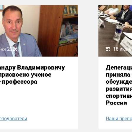
юня 2026
18 июня
андру Владимировичу
Делегац
присвоено ученое
приняла 
е профессора
обсужде
развити
спортив
России
еподаватели
Наши препо