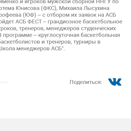
менко и игроков мужской сборной ННГУ по
Артема Юнисова (ФКС), Михаила Лысухина
Ерофеева (ЮФ) – с отбором их заявок на АСБ
ройдет АСБ ФЕСТ – грандиозное баскетбольное
гроков, тренеров, менеджеров студенческих
В программе – круглосуточная баскетбольная
аскетболистов и тренеров, турниры в
 “Школа менеджеров АСБ”.
Поделиться: