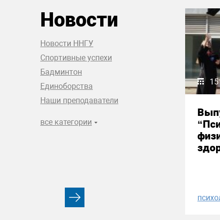
Новости
Новости ННГУ
Спортивные успехи
Бадминтон
15
Единоборства
Наши преподаватели
Вып
все категории
“Пси
физи
здор
психо