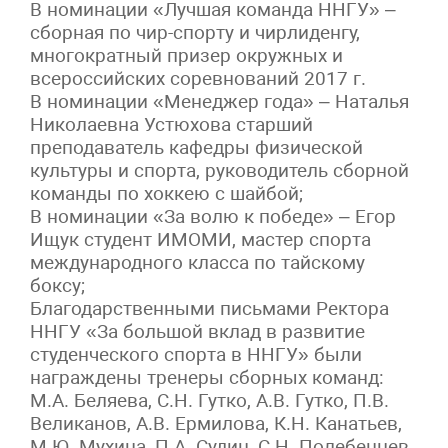
В номинации «Лучшая команда ННГУ» –
сборная по чир-спорту и чирлиденгу,
многократный призер окружных и
всероссийских соревнований 2017 г.
В номинации «Менеджер года» – Наталья
Николаевна Устюхова старший
преподаватель кафедры физической
культуры и спорта, руководитель сборной
команды по хоккею с шайбой;
В номинации «За волю к победе» – Егор
Ищук студент ИМОМИ, мастер спорта
международного класса по тайскому
боксу;
Благодарственными письмами Ректора
ННГУ «За большой вклад в развитие
студенческого спорта в ННГУ» были
награждены тренеры сборных команд:
М.А. Беляева, С.Н. Гутко, А.В. Гутко, П.В.
Великанов, А.В. Ермилова, К.Н. Канатьев,
М.Ю. Мухина, П.А. Судин, С.Н. Полебенцев,