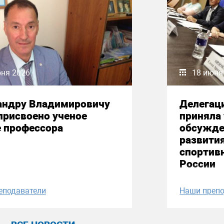
юня 2026
18 июня
андру Владимировичу
Делегац
присвоено ученое
приняла 
е профессора
обсужде
развити
спортив
России
еподаватели
Наши препо