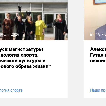
 июля 2026
18 и
уск магистратуры
Алекс
хология спорта,
Гутко 
ческой культуры и
звани
ового образа жизни”
логия спорта
Наши пр