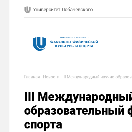
Университет Лобачевского
Главная
-
Новости
-
III Международный научно-образо
III Международный
образовательный ф
спорта