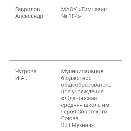
Гаврилов
МАОУ «Гимназия
Р
Александр
№ 184»
К
С
Д
З
Ш
П
Чугрова
Муниципальное
Р
И.А.,
бюджетное
Л
общеобразователь-
Н
ное учреждение
М
«Ждановская
З
средняя школа им.
Ф
Героя Советского
С
Союза
П
В.П.Мухина»
П