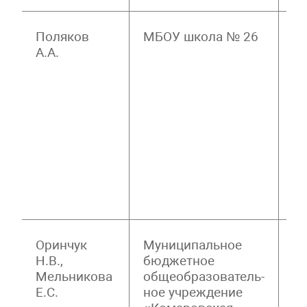
Поляков
МБОУ школа № 26
М
А.А.
З
Ф
К
С
П
П
Г
Н
С
П
Оринчук
Муниципальное
Р
Н.В.,
бюджетное
П
Мельникова
общеобразователь-
О
Е.С.
ное учреждение
О