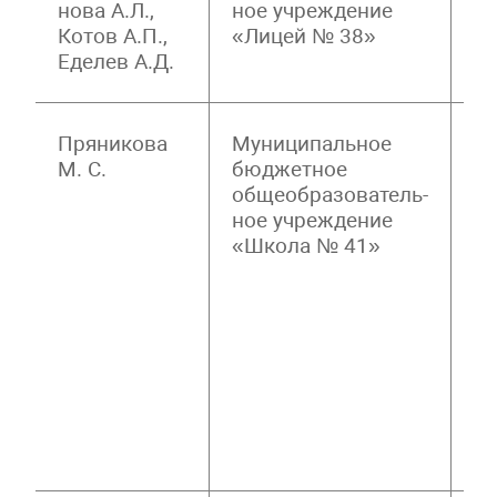
нова А.Л.,
ное учреждение
П
Котов А.П.,
«Лицей № 38»
П
Еделев А.Д.
Пряникова
Муниципальное
А
М. С.
бюджетное
Ф
общеобразователь-
К
ное учреждение
П
«Школа № 41»
З
К
С
Л
А
П
В
П
О