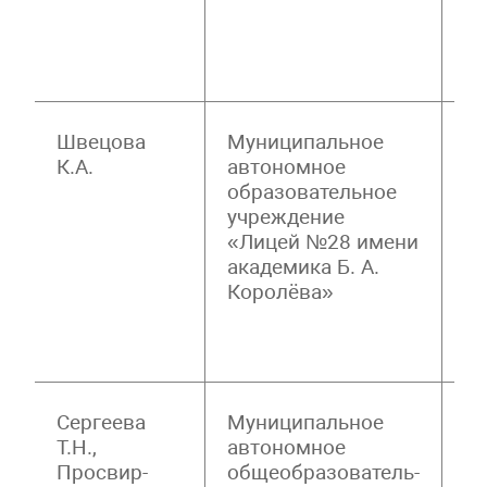
Ю
К
Ч
Швецова
Муниципальное
И
К.А.
автономное
Н
образовательное
О
учреждение
И
«Лицей №28 имени
А
академика Б. А.
К
Королёва»
П
Ф
К
Сергеева
Муниципальное
К
Т.Н.,
автономное
С
Просвир-
общеобразователь-
Р