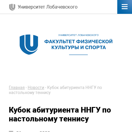
Университет Лобачевского
Главная
-
Новости
-
Кубок абитуриента ННГУ по
настольному теннису
Кубок абитуриента ННГУ по
настольному теннису