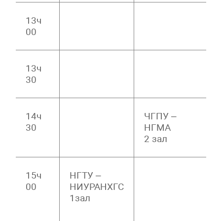
13ч
00
13ч
30
14ч
ЧГПУ –
30
НГМА
2 зал
15ч
НГТУ –
00
НИУРАНХГС
1зал