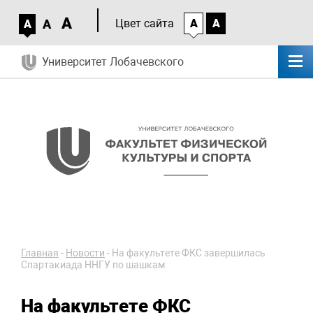
A
A
Цвет сайта
A
A
A
Университет Лобачевского
Главная
-
Новости
-
На факультете ФКС завершилась
Спартакиада ННГУ по шашкам
На факультете ФКС