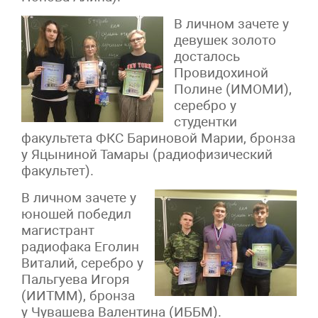
В личном зачете у
девушек золото
досталось
Провидохиной
Полине (ИМОМИ),
серебро у
студентки
факультета ФКС Бариновой Марии, бронза
у Яцыниной Тамары (радиофизический
факультет).
В личном зачете у
юношей победил
магистрант
радиофака Еголин
Виталий, серебро у
Пальгуева Игоря
(ИИТММ), бронза
у Чувашева Валентина (ИББМ).