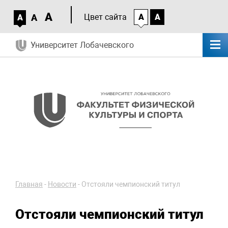
A
A
Цвет сайта
A
A
A
Университет Лобачевского
Главная
-
Новости
-
Отстояли чемпионский титул
Отстояли чемпионский титул