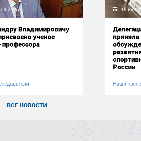
юня 2026
18 июня
андру Владимировичу
Делегац
присвоено ученое
приняла 
е профессора
обсужде
развити
спортив
России
еподаватели
Наши препо
ВСЕ НОВОСТИ