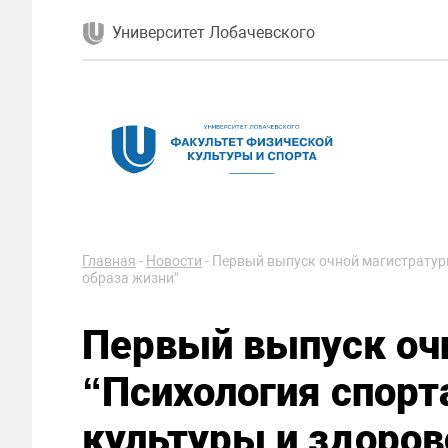
Университет Лобачевского
Главная
-
Новости
-
Первый выпуск очной магистратуры
образа жизни"
Первый выпуск оч
“Психология спорт
культуры и здоров