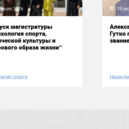
 июля 2026
18 и
уск магистратуры
Алекс
хология спорта,
Гутко 
ческой культуры и
звани
ового образа жизни”
логия спорта
Наши пр