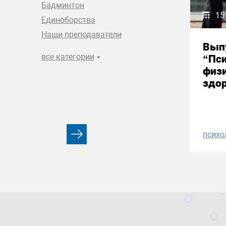
Бадминтон
15
Единоборства
Наши преподаватели
Вып
все категории
“Пси
физи
здор
психо