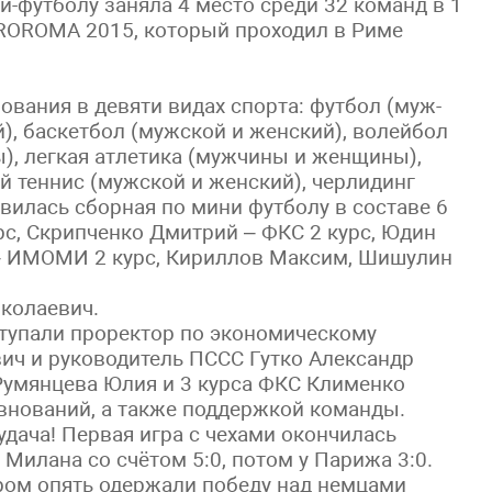
-футболу заняла 4 место среди 32 команд в 1
 EVROROMA 2015, который проходил в Риме
вания в девяти видах спорта: футбол (муж-
), баскетбол (мужской и женский), волейбол
), легкая атлетика (мужчины и женщины),
й теннис (мужской и женский), черлидинг
вилась сборная по мини футболу в составе 6
рc, Скрипченко Дмитрий – ФКС 2 курс, Юдин
 – ИМОМИ 2 курс, Кириллов Максим, Шишулин
колаевич.
тупали проректор по экономическому
ич и руководитель ПССС Гутко Александр
Румянцева Юлия и 3 курса ФКС Клименко
евнований, а также поддержкой команды.
удача! Первая игра с чехами окончилась
Милана со счётом 5:0, потом у Парижа 3:0.
ором опять одержали победу над немцами