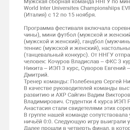
Мужская сборная команда ННГУ по мини
World Inter Universites Championshiips
(Италия) с 12 по 15 ноября.
Программа фестиваля включала соревно
чины), мини футбол (мужской и женский
(мужской и женский), гандбол (мужчины
теннис (мужской и женский), настольны
(танцевальный конкурс). От ННГУ отпра
человек: Кочуров Владислав – ФКС 3 ку
Никита – ИЭП 3 курс, Суворов Евгений
Дмитрий.
Тренер команды: Полебенцев Сергей Ни
В качестве руководителей команды выс
развитию и АХР Сайгин Вадим Викторов
Владимирович. Студентки 4 курса ИЭП 
Анастасия стали свидетелями этих сор
В группе нашей команде сопутствовала 
ничьёй 0:0. Следующую игру выиграли у 
Далее прошли в четверть финал, в кот