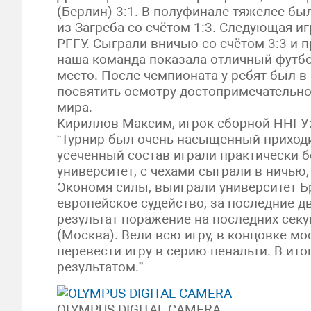
(Берлин) 3:1. В полуфинале тяжелее бы
из Загреба со счётом 1:3. Следующая иг
РГГУ. Сыграли вничью со счётом 3:3 и п
наша команда показала отличный футбо
место. После чемпионата у ребят был в
посвятить осмотру достопримечательно
мира.
Кириллов Максим, игрок сборной ННГУ
“Турнир был очень насыщенный приходил
усеченный состав играли практически б
университет, с чехами сыграли в ничью
Экономя силы, выиграли университет Б
европейское судейство, за последние дв
результат поражение на последних секун
(Москва). Вели всю игру, в концовке м
перевести игру в серию пенальти. В ито
результатом.”
OLYMPUS DIGITAL CAMERA