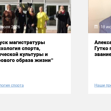
 июля 2026
18 и
уск магистратуры
Алекс
хология спорта,
Гутко 
ческой культуры и
звани
ового образа жизни”
логия спорта
Наши пр