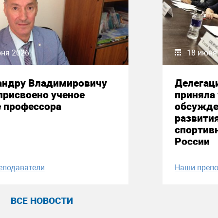
юня 2026
18 июня
андру Владимировичу
Делегац
присвоено ученое
приняла 
е профессора
обсужде
развити
спортив
России
еподаватели
Наши препо
ВСЕ НОВОСТИ