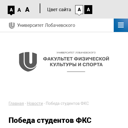
A
A
Цвет сайта
A
A
A
Университет Лобачевского
Главная
-
Новости
-
Победа студентов ФКС
Победа студентов ФКС