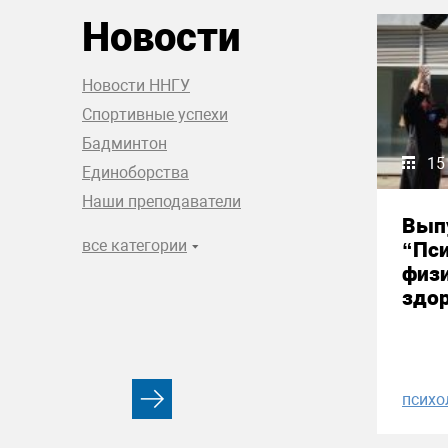
Новости
Новости ННГУ
Спортивные успехи
Бадминтон
15
Единоборства
Наши преподаватели
Вып
все категории
“Пси
физи
здор
психо