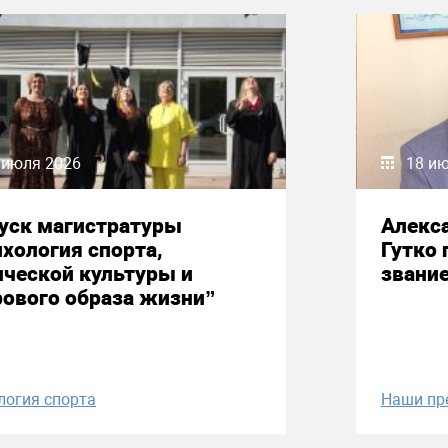
 июля 2026
18 и
уск магистратуры
Алекс
хология спорта,
Гутко 
ческой культуры и
звани
ового образа жизни”
логия спорта
Наши пр