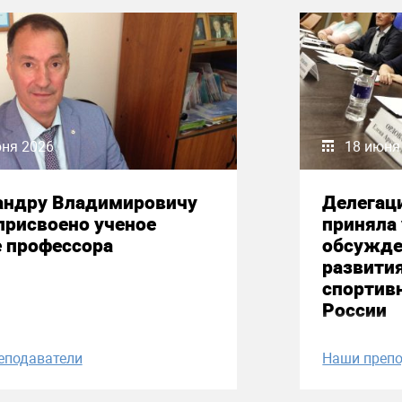
юня 2026
18 июня
андру Владимировичу
Делегац
присвоено ученое
приняла 
е профессора
обсужде
развити
спортив
России
еподаватели
Наши препо