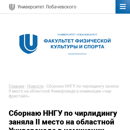
Университет Лобачевского
Главная
-
Новости
-
Сборнаю ННГУ по чирлидингу заняла
II место на областной Универсиаде в номинации «чир-
фристайл»
Сборнаю ННГУ по чирлидингу
заняла II место на областной