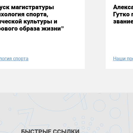
уск магистратуры
Алекс
хология спорта,
Гутко 
ческой культуры и
звани
ового образа жизни”
логия спорта
Наши пр
БЫСТРЫЕ ССЫЛКИ