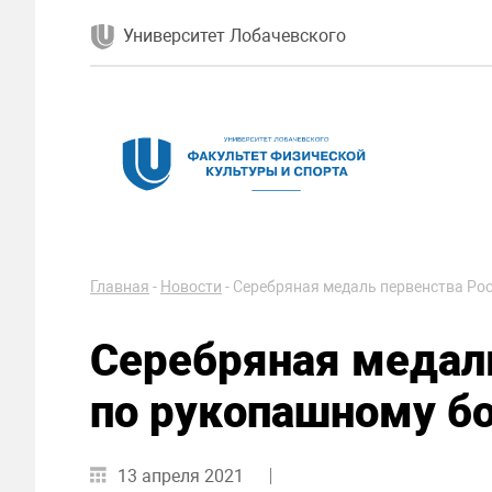
Университет Лобачевского
Главная
-
Новости
-
Серебряная медаль первенства Ро
Серебряная медал
по рукопашному б
13 апреля 2021