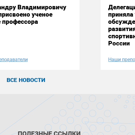
андру Владимировичу
Делегац
присвоено ученое
приняла 
е профессора
обсужде
развити
спортив
России
еподаватели
Наши препо
ВСЕ НОВОСТИ
ПОЛЕЗНЫЕ ССЫЛКИ