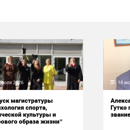
 июля 2026
18 и
уск магистратуры
Алекс
хология спорта,
Гутко 
ческой культуры и
звани
ового образа жизни”