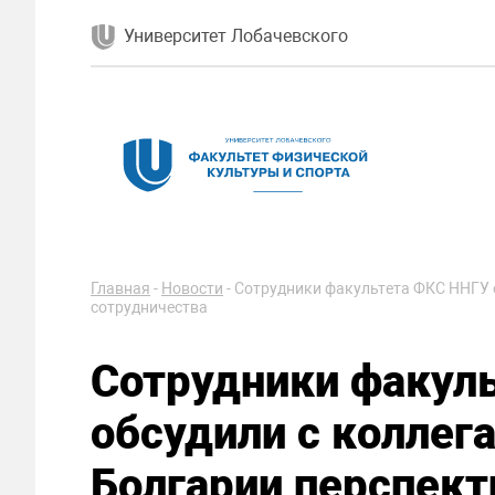
Университет Лобачевского
Главная
-
Новости
-
Сотрудники факультета ФКС ННГУ о
сотрудничества
Сотрудники факул
обсудили с коллег
Болгарии перспект