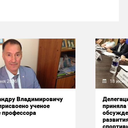
юня 2026
18 июня
андру Владимировичу
Делегац
присвоено ученое
приняла 
е профессора
обсужде
развити
спортив