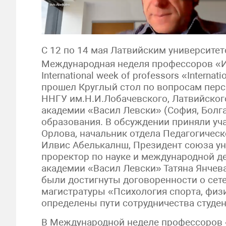
С 12 по 14 мая Латвийским университет
Международная неделя профессоров «И
International week of professors «Internat
прошел Круглый стол по вопросам перс
ННГУ им.Н.И.Лобачевского, Латвийског
академии «Васил Левски» (София, Болга
образования. В обсуждении приняли уч
Орлова, начальник отдела Педагогичес
Илвис Абелькалнш, Президент союза уни
проректор по науке и международной д
академии «Васил Левски» Татяна Янчева
были достигнуты договоренности о сет
магистратуры «Психология спорта, физ
определены пути сотрудничества студен
В Международной неделе профессоров 