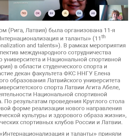
ом (Рига, Латвия) была организована 11-я
th
нтернационализация и таланты» (11
ionalization and talents»). В рамках мероприятия
пектив международного сотрудничества
о университета и Национальной спортивной
рия) в области студенческого спорта и
астие декан факультета ФКС ННГУ Елена
кого образования Латвийского университета
верситетского спорта Латвии Агита Абеле,
еятельности Национальной спортивной
. По результатам проведения Круглого стола
евой форме реализации нового направления
ической культуры и здорового образа жизни»,
ческих спортивных клубов России и Латвии.
«Интернационализация и таланты» приняли