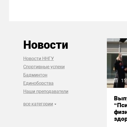
Новости
Новости ННГУ
Спортивные успехи
Бадминтон
15
Единоборства
Наши преподаватели
Вып
все категории
“Пси
физи
здор