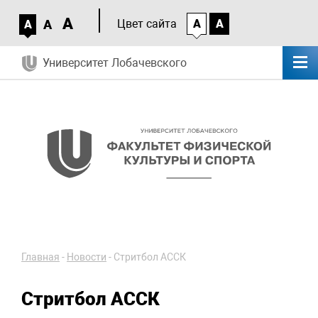
A
A
Цвет сайта
A
A
A
Университет Лобачевского
Главная
-
Новости
-
Стритбол АССК
Стритбол АССК