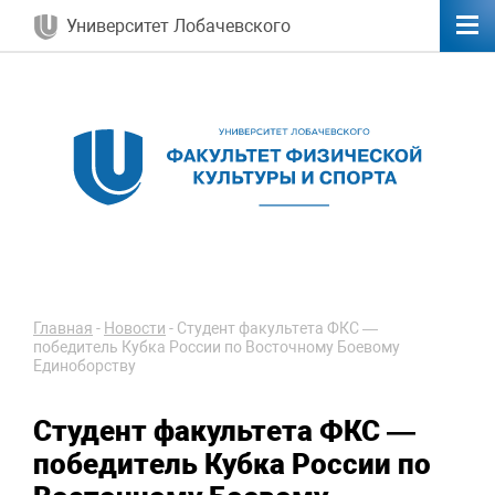
Университет Лобачевского
Главная
-
Новости
-
Студент факультета ФКС —
победитель Кубка России по Восточному Боевому
Единоборству
Студент факультета ФКС —
победитель Кубка России по