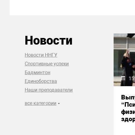
Новости
Новости ННГУ
Спортивные успехи
Бадминтон
15
Единоборства
Наши преподаватели
Вып
все категории
“Пси
физи
здор