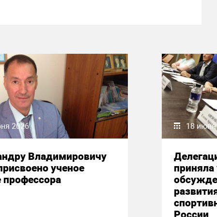
юня 2026
18 июня
андру Владимировичу
Делегац
присвоено ученое
приняла 
е профессора
обсужде
развити
спортив
России