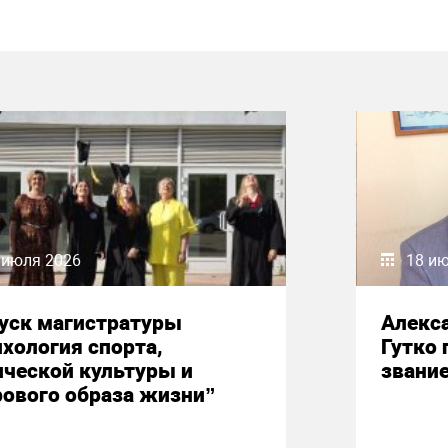
 июля 2026
18 и
уск магистратуры
Алекс
хология спорта,
Гутко 
ческой культуры и
звани
ового образа жизни”