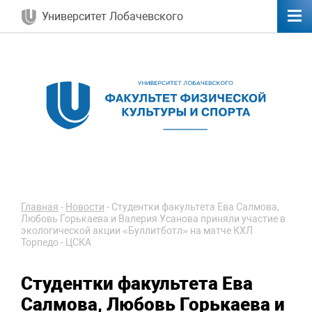
Университет Лобачевского
Главная
-
Новости
-
Студентки факультета Ева Салмова,
Любовь Горькаева и Валерия Усанова приняли участие в
экологической акции «Буллитботл» на матче КХЛ
Торпедо - ЦСКА
Студентки факультета Ева
Салмова, Любовь Горькаева и