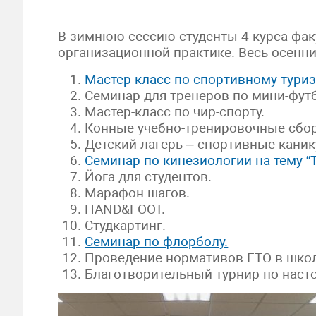
В зимнюю сессию студенты 4 курса фак
организационной практике. Весь осенн
Мастер-класс по спортивному туриз
Семинар для тренеров по мини-футб
Мастер-класс по чир-спорту.
Конные учебно-тренировочные сбор
Детский лагерь – спортивные каник
Семинар по кинезиологии на тему “
Йога для студентов.
Марафон шагов.
HAND&FOOT.
Студкартинг.
Семинар по флорболу.
Проведение нормативов ГТО в школ
Благотворительный турнир по насто