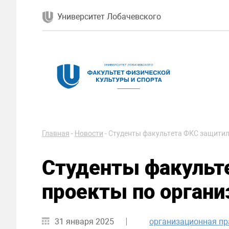
Университет Лобачевского
Главная
-
Новости
-
Студенты факультета ФКС защитил
Студенты факульт
проекты по органи
31 января 2025
организационная пр