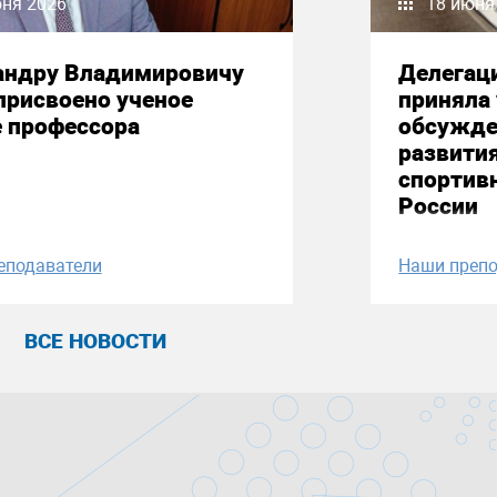
юня 2026
18 июня
андру Владимировичу
Делегац
присвоено ученое
приняла 
е профессора
обсужде
развити
спортив
России
еподаватели
Наши препо
ВСЕ НОВОСТИ