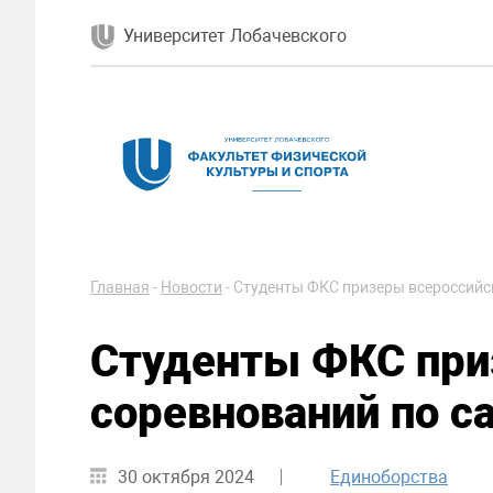
Университет Лобачевского
Главная
-
Новости
-
Студенты ФКС призеры всероссийс
Студенты ФКС при
соревнований по с
30 октября 2024
Единоборства