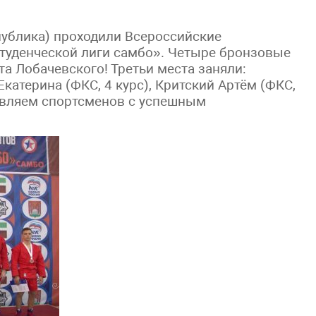
спублика) проходили Всероссийские
студенческой лиги самбо». Четыре бронзовые
а Лобачевского! Третьи места заняли:
катерина (ФКС, 4 курс), Критский Артём (ФКС,
дравляем спортсменов с успешным