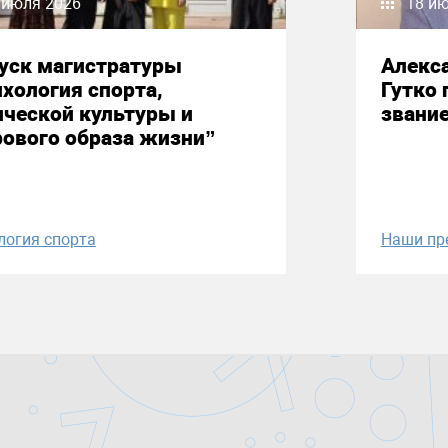
 июля 2026
18 и
уск магистратуры
Алекс
хология спорта,
Гутко 
ческой культуры и
звани
ового образа жизни”
логия спорта
Наши пр