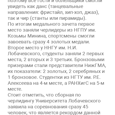
поэтому все гости и болельщики смогли
увидеть как данс (танцевальные
направления: фристайл, хип-хоп, джаз),
так и чир (станты или пирамиды).
По итогам медального зачета первое
место заняли черлидеры из НГПУ им.
Козьмы Минина, спортсмены смогли
завоевать сразу 4 золотых медали.
Второе место у ННГУ им. Н.И.
Лобачевского, студенты заняли 2 первых
места, 2 вторых и 3 третьих. Бронзовыми
призерами стали представители НижГМА,
их показатели: 2 золотых, 2 серебряных и
1 бронзовое. Студентки из НГТУ им. Р.Е.
Алексеева на 4-м месте, а РАНХигС на 5-м
месте.
Стоит отметить, что сборная по
черлидингу Университета Лобачевского
заявила на соревнования сразу 45
человек, что является рекордом данной