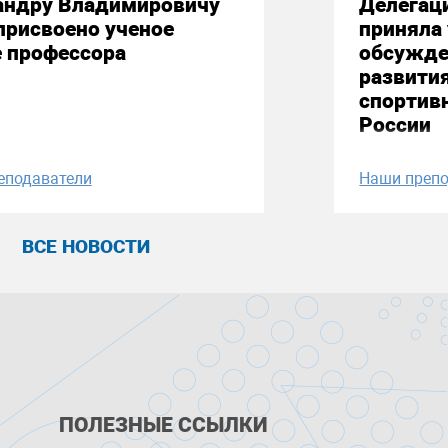
андру Владимировичу
Делегац
присвоено ученое
приняла 
е профессора
обсужде
развити
спортив
России
еподаватели
Наши препо
ВСЕ НОВОСТИ
ПОЛЕЗНЫЕ ССЫЛКИ