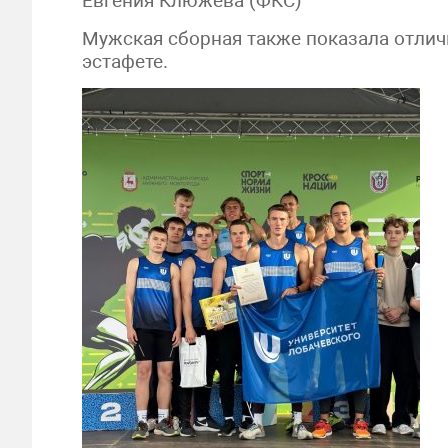
Евгения Клюжева (ФКС)
Мужская сборная также показала отличн
эстафете.