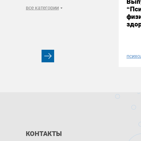
Вып
все категории
“Пси
физи
здор
психо
КОНТАКТЫ