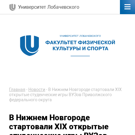
Университет Лобачевского
Главная
-
Новости
-
В Нижнем Новгороде стартовали XIX
открытые студенческие игры ВУЗов Приволжского
федерального округа
В Нижнем Новгороде
стартовали XIX открытые