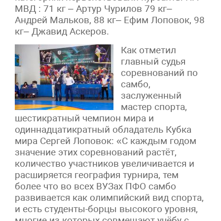
МВД : 71 кг – Артур Чурилов 79 кг–
Андрей Мальков, 88 кг– Ефим Лоповок, 98
кг– Джавид Аскеров.
Как отметил
главный судья
соревнований по
самбо,
заслуженный
мастер спорта,
шестикратный чемпион мира и
одиннадцатикратный обладатель Кубка
мира Сергей Лоповок: «С каждым годом
значение этих соревнований растёт,
количество участников увеличивается и
расширяется география турнира, тем
более что во всех ВУЗах ПФО самбо
развивается как олимпийский вид спорта,
и есть студенты-борцы высокого уровня,
многие из которых совмещают учёбу с