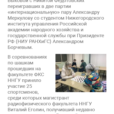
Быковой с Никитой Федотовских
переигравших в две партии
«интернациональную» пару Александру
Меркулову со студентом Нижегородского
института управления Российской
академии народного хозяйства и
государственной службы при Призиденте
РФ (НИУ РАНХиГС) Александром
Борчевым.
В соревнованиях
по шашкам
прошедших на
факультете ФКС
ННГУ приняло
участие 25
спортсменов,
среди которых магистрант
радиофизического факультета ННГУ
Виталий Еголин, получивший недавно