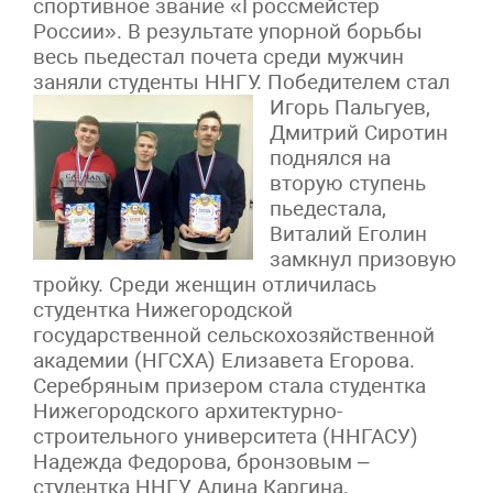
спортивное звание «Гроссмейстер
России». В результате упорной борьбы
весь пьедестал почета среди мужчин
заняли студенты ННГУ.
Победителем стал
Игорь Пальгуев,
Дмитрий Сиротин
поднялся на
вторую ступень
пьедестала,
Виталий Еголин
замкнул призовую
тройку. Среди женщин отличилась
студентка Нижегородской
государственной сельскохозяйственной
академии (НГСХА) Елизавета Егорова.
Серебряным призером стала студентка
Нижегородского архитектурно-
строительного университета (ННГАСУ)
Надежда Федорова, бронзовым –
студентка ННГУ Алина Каргина.