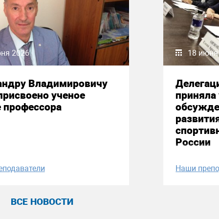
юня 2026
18 июня
андру Владимировичу
Делегац
присвоено ученое
приняла 
е профессора
обсужде
развити
спортив
России
еподаватели
Наши препо
ВСЕ НОВОСТИ