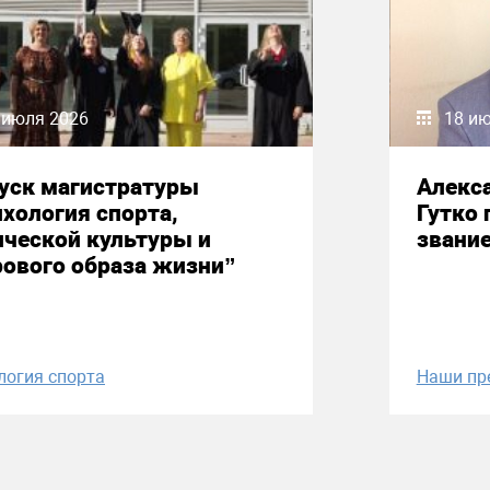
 июля 2026
18 и
уск магистратуры
Алекс
хология спорта,
Гутко 
ческой культуры и
звани
ового образа жизни”
логия спорта
Наши пр