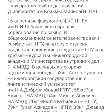
государственный педагогический
университет им.Козьмы Минина(НГПУ).
16 апреля на факультете ФКС ННГУ
им.Н.И.Лобачевского прошли
соревнования по самбо. В
общекомандном зачете первенствовали
самбисты ННГУ, на вторую ступень
пьедестала поднялись студенты НГПУ и на
третью – курсанты Нижегородской
академии Министерства внутренних дел
(НА МВД). В весовых категориях
одерживали победы: 53кг: Антон Рузанов
–Нижегородский государственный
лингвистический университет
им.Н.А.Добролюбова(НГЛУ); 58кг:Рза
Алиев – НА МВД; 64кг:Миджи Абушиев –
НА МВД; 71кг:Никита Кутыркин – НГТУ;
79кг: Турал Ахмедов – НГПУ; 88кг: Джавид