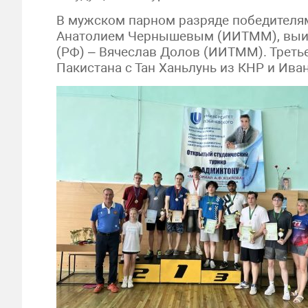
В мужском парном разряде победителям
Анатолием Чернышевым (ИИТММ), выигр
(РФ) – Вячеслав Долов (ИИТММ). Треть
Пакистана с Тан Ханьлунь из КНР и Ив