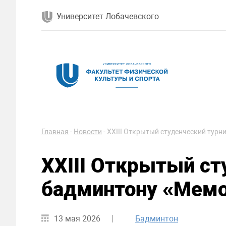
Университет Лобачевского
Главная
-
Новости
-
XXIII Открытый студенческий турн
XXIII Открытый ст
бадминтону «Мемо
13 мая 2026
Бадминтон