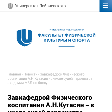
Университет Лобачевского
Главная
-
Новости
-
Завкафедрой Физического
воспитания А.Н.Кутасин - в числе судей первенства
академии МВД по боксу
Завкафедрой Физического
воспитания А.Н.Кутасин – в