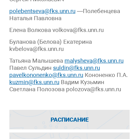
polebentseva@fks.unn.ru
—Полебенцева
Наталья Павловна
Елена Волкова
volkova@fks.unn.ru
Буланова (Белова) Екатерина
kvbelova@fks.unn.ru
Татьяна Малышева
malysheva@fks.unn.ru
Павел Сульдин
suldin@fks.unn.ru
pavelkononenko@fks.unn.ru
Кононенко П.А.
kuzmin@fks.unn.ru
Вадим Кузьмин
Светлана Полозова polozova@fks.unn.ru
РАСПИСАНИЕ