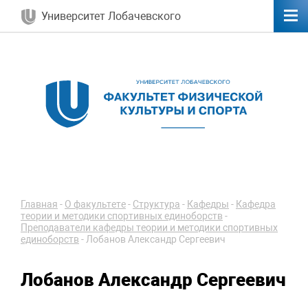
Университет Лобачевского
Главная
-
О факультете
-
Структура
-
Кафедры
-
Кафедра
теории и методики спортивных единоборств
-
Преподаватели кафедры теории и методики спортивных
единоборств
-
Лобанов Александр Сергеевич
Лобанов Александр Сергеевич