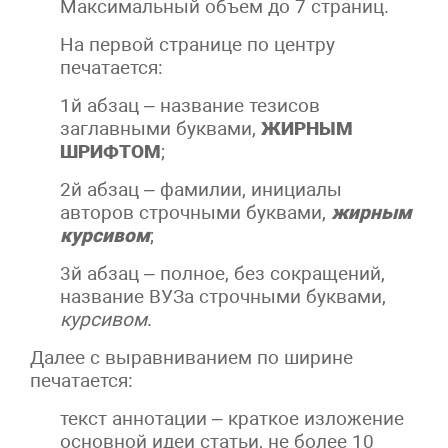
Максимальный объем до 7 страниц.
На первой странице по центру
печатается:
1й абзац – название тезисов
заглавными буквами,
ЖИРНЫМ
ШРИФТОМ
;
2й абзац – фамилии, инициалы
авторов строчными буквами,
жирным
курсивом
;
3й абзац – полное, без сокращений,
название ВУЗа строчными буквами,
курсивом
.
Далее с выравниванием по ширине
печатается:
текст аннотации – краткое изложение
основной идеи статьи, не более 10