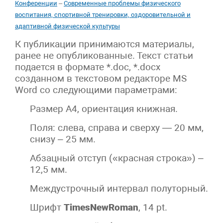
Конференции
–
Современные проблемы физического
воспитания, спортивной тренировки, оздоровительной и
адаптивной физической культуры
К публикации принимаются материалы,
ранее не опубликованные. Текст статьи
подается в формате *.doc, *.docx
созданном в текстовом редакторе MS
Word со следующими параметрами:
Размер А4, ориентация книжная.
Поля: слева, справа и сверху — 20 мм,
снизу – 25 мм.
Абзацный отступ («красная строка») –
12,5 мм.
Междустрочный интервал полуторный.
Шрифт
TimesNewRoman
, 14 pt.