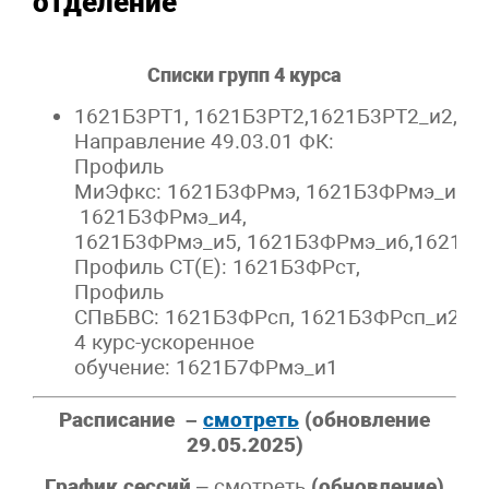
отделение
Списки групп 4 курса
1621Б3РТ1, 1621Б3РТ2,1621Б3РТ2_и2,
Направление 49.03.01 ФК:
Профиль
МиЭфкс: 1621Б3ФРмэ, 1621Б3ФРмэ_и1, 
1621Б3ФРмэ_и4,
1621Б3ФРмэ_и5, 1621Б3ФРмэ_и6,1621Б3
Профиль СТ(Е): 1621Б3ФРст,
Профиль
СПвБВС: 1621Б3ФРсп, 1621Б3ФРсп_и2
4 курс-ускоренное
обучение: 1621Б7ФРмэ_и1
Расписание –
смотреть
(обновление
29.05.2025)
График сессий
– смотреть
(обновление)