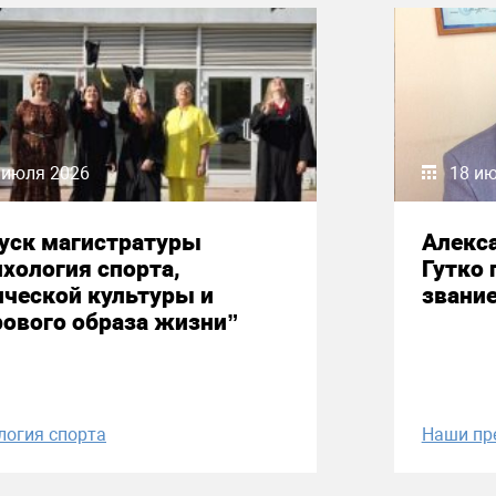
 июля 2026
18 и
уск магистратуры
Алекс
хология спорта,
Гутко 
ческой культуры и
звани
ового образа жизни”
логия спорта
Наши пр