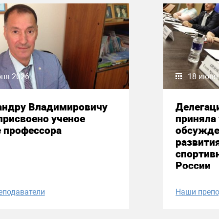
юня 2026
18 июня
андру Владимировичу
Делегац
присвоено ученое
приняла 
е профессора
обсужде
развити
спортив
России
еподаватели
Наши препо