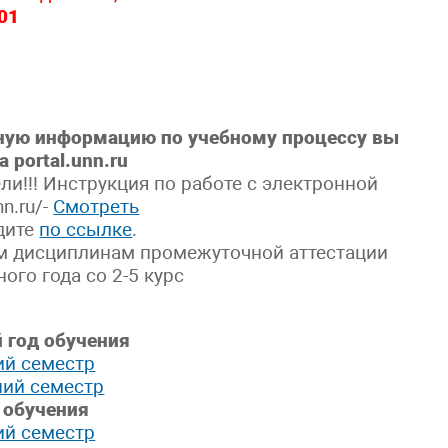
01
ную информацию по учебному процессу вы
 portal.unn.ru
и!!! Инструкция по работе с электронной
n.ru/-
Смотреть
дите
по ссылке
.
м дисциплинам промежуточной аттестации
ого года со 2-5 курс
 год обучения
ий семестр
ний семестр
 обучения
ий семестр