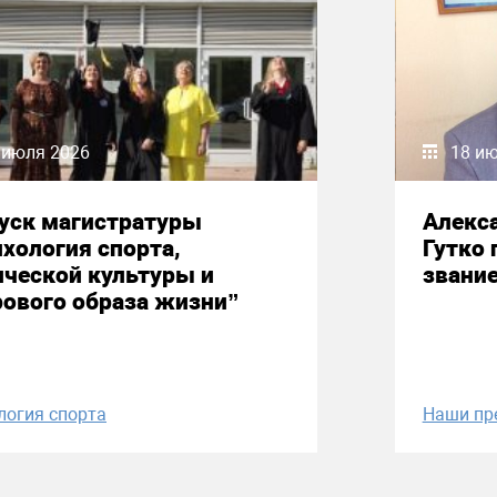
 июля 2026
18 и
уск магистратуры
Алекс
хология спорта,
Гутко 
ческой культуры и
звани
ового образа жизни”
логия спорта
Наши пр