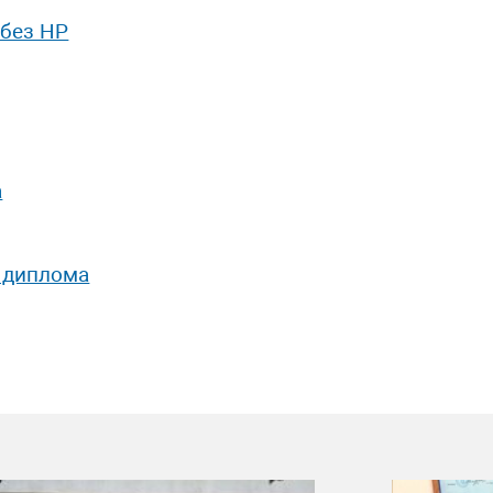
 без НР
а
 диплома