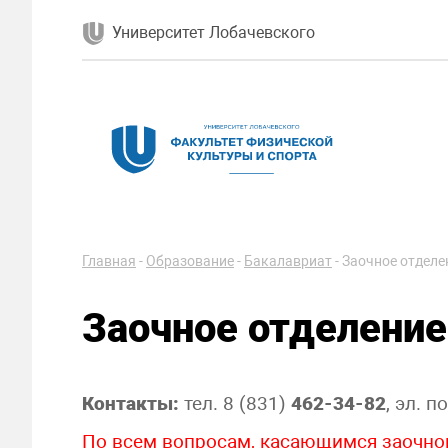
Университет Лобачевского
Главная
-
Образование
-
Бакалавриат
-
Заочное отделе
Заочное отделение
Контакты:
тел. 8 (831)
462-34-82
, эл. п
По всем вопросам, касающимся заочног